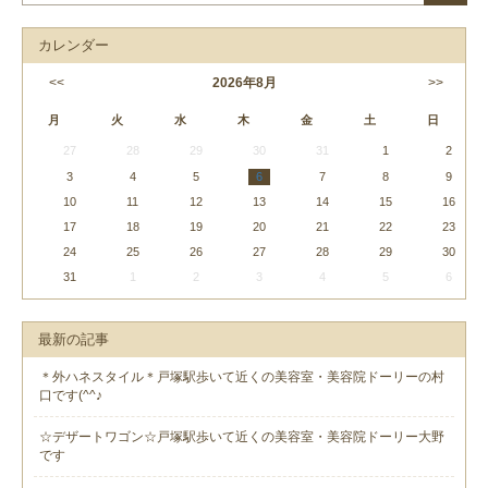
カレンダー
<<
2026
年
8月
>>
月
火
水
木
金
土
日
27
28
29
30
31
1
2
3
4
5
6
7
8
9
10
11
12
13
14
15
16
17
18
19
20
21
22
23
24
25
26
27
28
29
30
31
1
2
3
4
5
6
最新の記事
＊外ハネスタイル＊戸塚駅歩いて近くの美容室・美容院ドーリーの村
口です(^^♪
☆デザートワゴン☆戸塚駅歩いて近くの美容室・美容院ドーリー大野
です