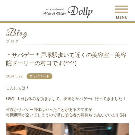
Blog
ブログ
＊サバゲー＊戸塚駅歩いて近くの美容室・美容
院ドーリーの村口です(*^^*)
2024.5.22
プライベート
こんにちは！
GWに１日お休みを頂きまして、友達とサバゲーに行ってきました１
何度かサバゲー自体はやったことがあるのですが、
毎回期間が空いてしまうので常に初心者の気持ちで挑んでいます(笑)