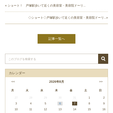
« ショート！ 戸塚駅歩いて近くの美容室・美容院ドーリ...
◇ショート◇戸塚駅歩いて近くの美容室・美容院ドーリ...»
記事一覧へ
カレンダー
<<
2026
年
8月
>>
月
火
水
木
金
土
日
27
28
29
30
31
1
2
3
4
5
6
7
8
9
10
11
12
13
14
15
16