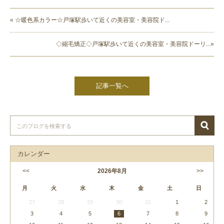
« ☆暖色系カラー☆戸塚駅歩いて近くの美容室・美容院ド...
◇縮毛矯正◇戸塚駅歩いて近くの美容室・美容院ドーリ...»
記事一覧へ
カレンダー
<<
2026
年
8月
>>
月
火
水
木
金
土
日
27
28
29
30
31
1
2
3
4
5
6
7
8
9