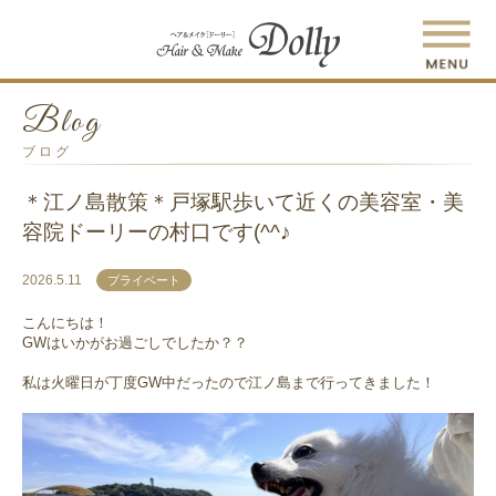
Blog
ブログ
＊江ノ島散策＊戸塚駅歩いて近くの美容室・美
容院ドーリーの村口です(^^♪
2026.5.11
プライベート
こんにちは！
GWはいかがお過ごしでしたか？？
私は火曜日が丁度GW中だったので江ノ島まで行ってきました！