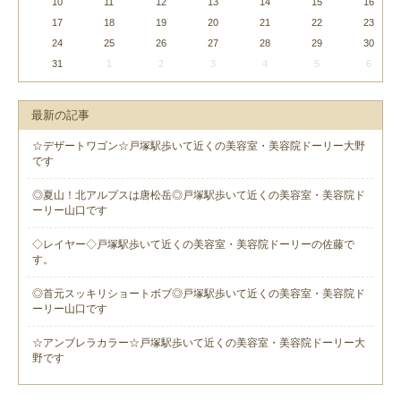
10
11
12
13
14
15
16
17
18
19
20
21
22
23
24
25
26
27
28
29
30
31
1
2
3
4
5
6
最新の記事
☆デザートワゴン☆戸塚駅歩いて近くの美容室・美容院ドーリー大野
です
◎夏山！北アルプスは唐松岳◎戸塚駅歩いて近くの美容室・美容院ド
ーリー山口です
◇レイヤー◇戸塚駅歩いて近くの美容室・美容院ドーリーの佐藤で
す。
◎首元スッキリショートボブ◎戸塚駅歩いて近くの美容室・美容院ド
ーリー山口です
☆アンブレラカラー☆戸塚駅歩いて近くの美容室・美容院ドーリー大
野です